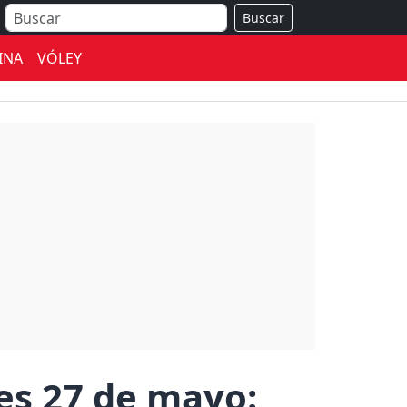
Buscar
INA
VÓLEY
es 27 de mayo: