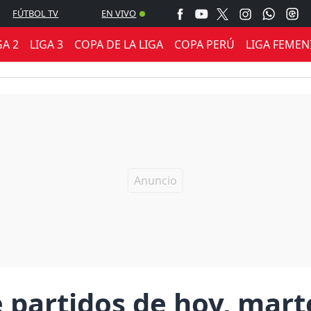
FÚTBOL TV
EN VIVO
GA 2
LIGA 3
COPA DE LA LIGA
COPA PERÚ
LIGA FEMEN
 partidos de hoy, mart