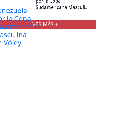
por la Copa
Sudamericana Masculina
de Vóley
VER MÁS +