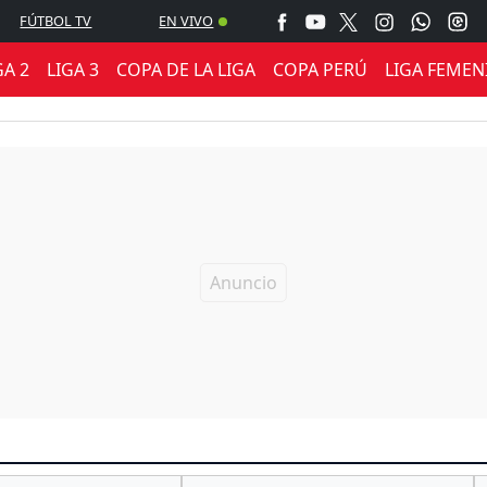
FÚTBOL TV
EN VIVO
GA 2
LIGA 3
COPA DE LA LIGA
COPA PERÚ
LIGA FEMEN