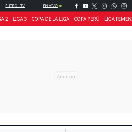
FÚTBOL TV
EN VIVO
GA 2
LIGA 3
COPA DE LA LIGA
COPA PERÚ
LIGA FEMEN