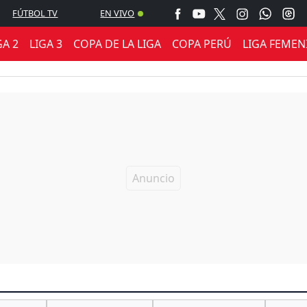
FÚTBOL TV
EN VIVO
GA 2
LIGA 3
COPA DE LA LIGA
COPA PERÚ
LIGA FEMEN