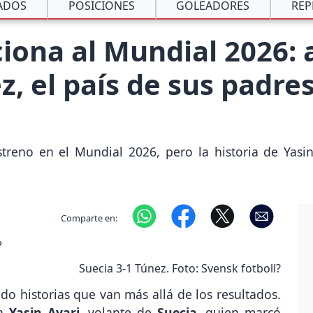
ADOS
POSICIONES
GOLEADORES
REP
iona al Mundial 2026: 
, el país de sus padres,
treno en el Mundial 2026, pero la historia de Yasin
Comparte en:
Suecia 3-1 Túnez. Foto: Svensk fotboll?
do historias que van más allá de los resultados.
a
Yasin Ayari
, volante de
Suecia
, quien marcó