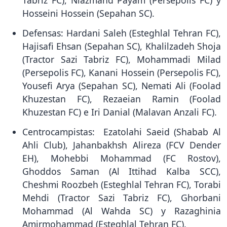
Tabriz FC), Niazmand Payam (Persepolis FC) y
Hosseini Hossein (Sepahan SC).
Defensas: Hardani Saleh (Esteghlal Tehran FC),
Hajisafi Ehsan (Sepahan SC), Khalilzadeh Shoja
(Tractor Sazi Tabriz FC), Mohammadi Milad
(Persepolis FC), Kanani Hossein (Persepolis FC),
Yousefi Arya (Sepahan SC), Nemati Ali (Foolad
Khuzestan FC), Rezaeian Ramin (Foolad
Khuzestan FC) e Iri Danial (Malavan Anzali FC).
Centrocampistas: Ezatolahi Saeid (Shabab Al
Ahli Club), Jahanbakhsh Alireza (FCV Dender
EH), Mohebbi Mohammad (FC Rostov),
Ghoddos Saman (Al Ittihad Kalba SCC),
Cheshmi Roozbeh (Esteghlal Tehran FC), Torabi
Mehdi (Tractor Sazi Tabriz FC), Ghorbani
Mohammad (Al Wahda SC) y Razaghinia
Amirmohammad (Esteghlal Tehran FC).