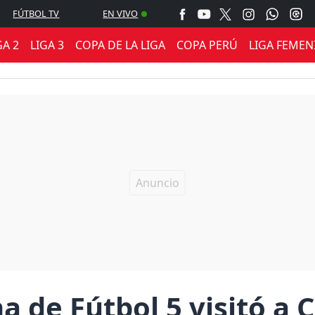
FÚTBOL TV
EN VIVO
GA 2
LIGA 3
COPA DE LA LIGA
COPA PERÚ
LIGA FEMEN
 de Fútbol 5 visitó a C