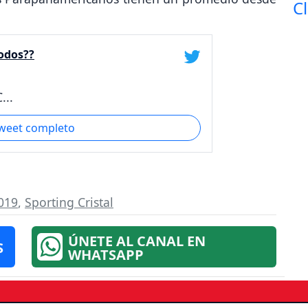
odos??
...
tweet completo
019
,
Sporting Cristal
ÚNETE AL CANAL EN
S
WHATSAPP