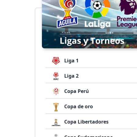
Liga 1
Liga 2
Copa Perú
Copa de oro
Copa Libertadores