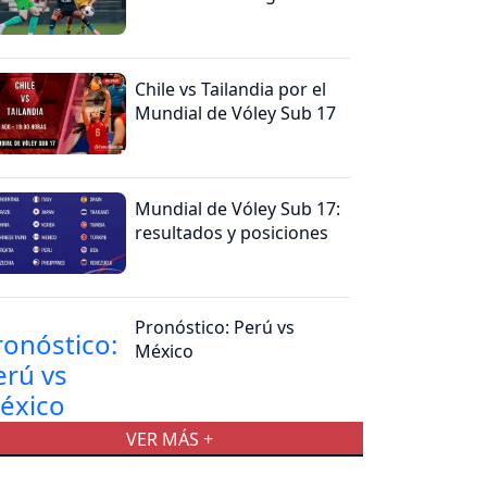
Chile vs Tailandia por el
Mundial de Vóley Sub 17
Mundial de Vóley Sub 17:
resultados y posiciones
Pronóstico: Perú vs
México
VER MÁS +