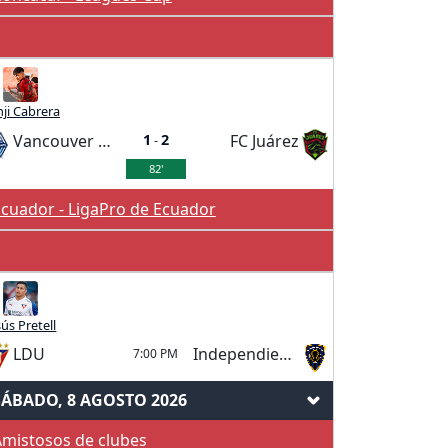
ji Cabrera
Vancouver Whitecaps
1
2
FC Juárez
-
82'
cuador - LigaPro de Ecuador
sús Pretell
LDU
Independiente Del Valle
7:00 PM
SÁBADO, 8 AGOSTO 2026
mistosos de clubes