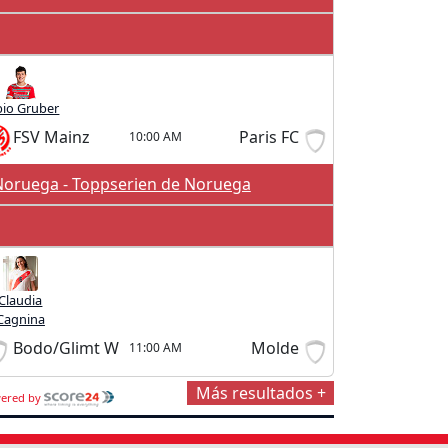
bio Gruber
FSV Mainz
Paris FC
10:00 AM
Noruega - Toppserien de Noruega
Claudia
Cagnina
Bodo/Glimt W
Molde
11:00 AM
Más resultados +
ered by