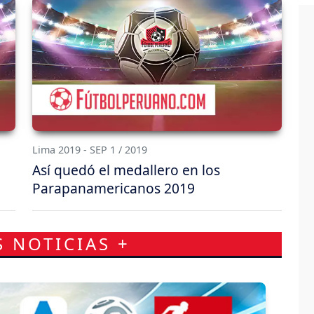
Lima 2019 - SEP 1 / 2019
Así quedó el medallero en los
Parapanamericanos 2019
S NOTICIAS +