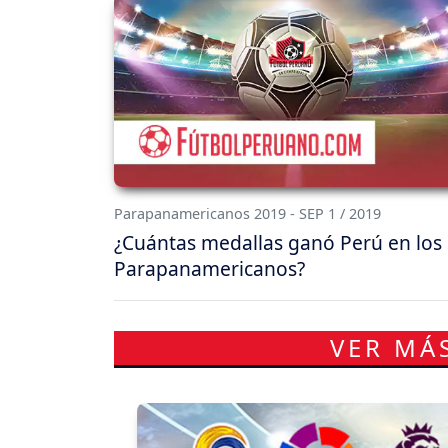
Parapanamericanos 2019 - SEP 1 / 2019
¿Cuántas medallas ganó Perú en los
Parapanamericanos?
VER MÁ