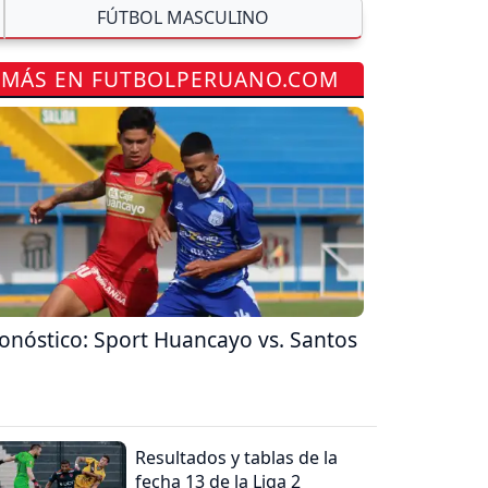
FÚTBOL MASCULINO
MÁS EN FUTBOLPERUANO.COM
onóstico: Sport Huancayo vs. Santos
Resultados y tablas de la
fecha 13 de la Liga 2