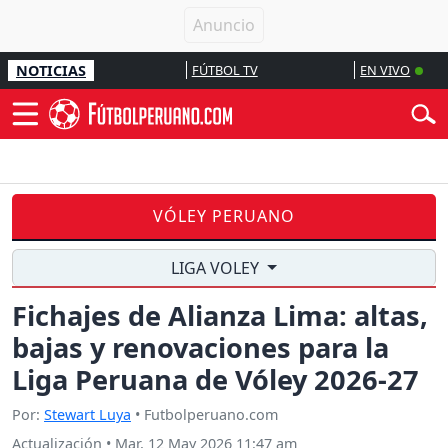
NOTICIAS
FÚTBOL TV
EN VIVO
VÓLEY PERUANO
LIGA VOLEY
Fichajes de Alianza Lima: altas,
bajas y renovaciones para la
Liga Peruana de Vóley 2026-27
Por:
Stewart Luya
• Futbolperuano.com
Actualización
•
Mar, 12 May 2026 11:47 am