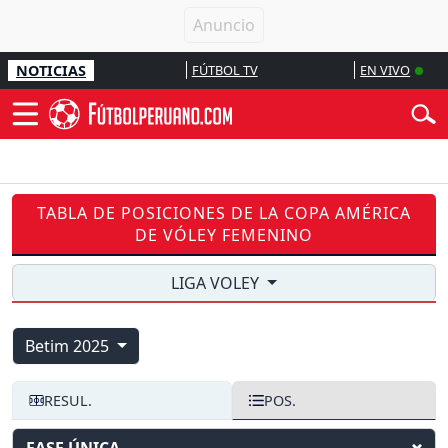
NOTICIAS
FÚTBOL TV
EN VIVO
TABLA DE POSICIONES DE LA COPA AMÉRICA
DE VÓLEY FEMENINO
LIGA VOLEY
Betim 2025
RESUL.
POS.