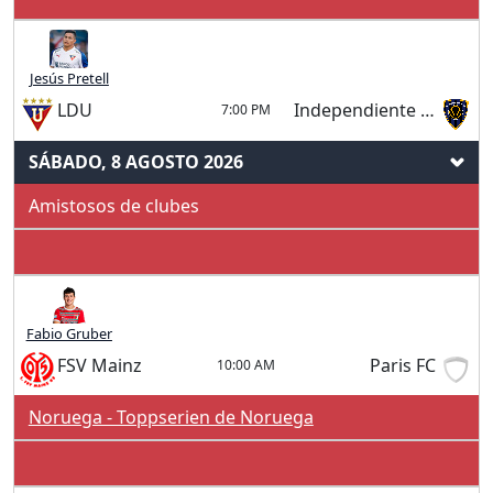
Jesús Pretell
LDU
Independiente Del Valle
7:00 PM
SÁBADO, 8 AGOSTO 2026
Amistosos de clubes
Fabio Gruber
FSV Mainz
Paris FC
10:00 AM
Noruega - Toppserien de Noruega