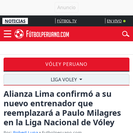
NOTICIAS
FÚTBOL TV
EN VIVO
VÓLEY PERUANO
LIGA VOLEY
Alianza Lima confirmó a su
nuevo entrenador que
reemplazará a Paulo Milagres
en la Liga Nacional de Vóley
Por:
Robert Luna
• Futbolperuano.com