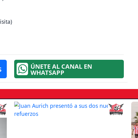
sita)
ÚNETE AL CANAL EN
S
WHATSAPP