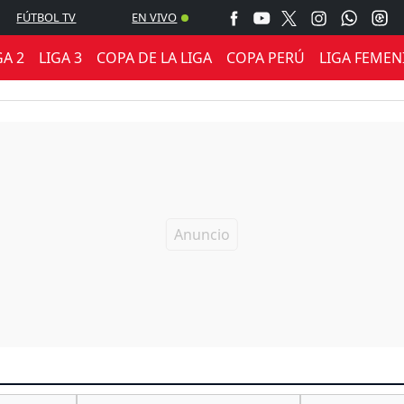
FÚTBOL TV
EN VIVO
GA 2
LIGA 3
COPA DE LA LIGA
COPA PERÚ
LIGA FEMEN