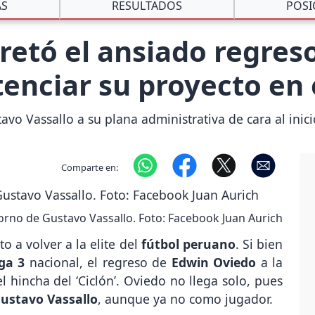
AS
RESULTADOS
POSI
retó el ansiado regres
tenciar su proyecto en
vo Vassallo a su plana administrativa de cara al inic
Comparte en:
etorno de Gustavo Vassallo. Foto: Facebook Juan Aurich
o a volver a la elite del
fútbol peruano
. Si bien
iga 3
nacional, el regreso de
Edwin Oviedo
a la
l hincha del ‘Ciclón’. Oviedo no llega solo, pues
ustavo Vassallo
, aunque ya no como jugador.