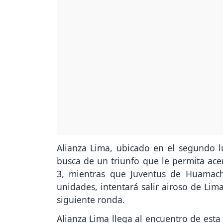
Alianza Lima, ubicado en el segundo l
busca de un triunfo que le permita acerc
3, mientras que Juventus de Huamachu
unidades, intentará salir airoso de Lim
siguiente ronda.
Alianza Lima llega al encuentro de esta