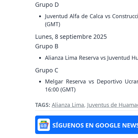
Grupo D
Juventud Alfa de Calca vs Construcc
(GMT)
Lunes, 8 septiembre 2025
Grupo B
Alianza Lima Reserva vs Juventud H
Grupo C
Melgar Reserva vs Deportivo Ucra
16:00 (GMT)
TAGS:
Alianza Lima
,
Juventus de Huama
SÍGUENOS EN GOOGLE NEW