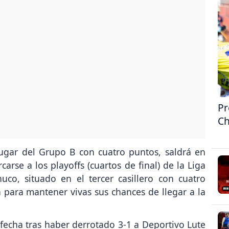
Pr
Ch
ugar del Grupo B con cuatro puntos, saldrá en
arse a los playoffs (cuartos de final) de la Liga
co, situado en el tercer casillero con cuatro
a para mantener vivas sus chances de llegar a la
 fecha tras haber derrotado 3-1 a Deportivo Lute