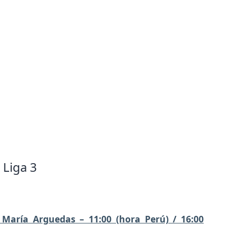
 Liga 3
María Arguedas – 11:00 (hora Perú) / 16:00