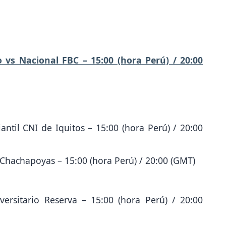
vs Nacional FBC – 15:00 (hora Perú) / 20:00
antil CNI de Iquitos – 15:00 (hora Perú) / 20:00
hachapoyas – 15:00 (hora Perú) / 20:00 (GMT)
versitario Reserva – 15:00 (hora Perú) / 20:00