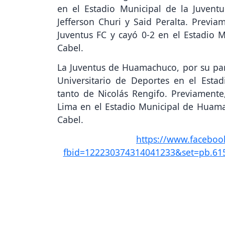
en el Estadio Municipal de la Juvent
Jefferson Churi y Said Peralta. Previa
Juventus FC y cayó 0-2 en el Estadio
Cabel.
La Juventus de Huamachuco, por su part
Universitario de Deportes en el Esta
tanto de Nicolás Rengifo. Previamente
Lima en el Estadio Municipal de Huama
Cabel.
https://www.faceboo
fbid=122230374314041233&set=pb.61