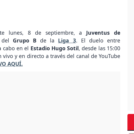
ste lunes, 8 de septiembre, a
Juventus de
a del
Grupo B
de la
Liga 3
. El duelo entre
a cabo en el
Estadio Hugo Sotil
, desde las 15:00
n vivo y en directo a través del canal de YouTube
VO AQUÍ.