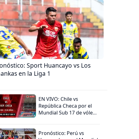
onóstico: Sport Huancayo vs Los
ankas en la Liga 1
EN VIVO: Chile vs
República Checa por el
Mundial Sub 17 de vóley
femenino
Pronóstico: Perú vs