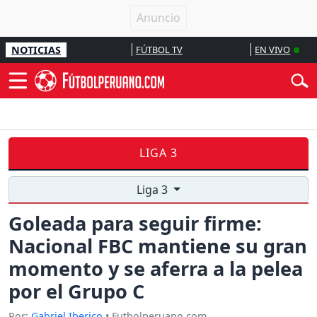
NOTICIAS
FÚTBOL TV
EN VIVO
LIGA 3
Liga 3
Goleada para seguir firme:
Nacional FBC mantiene su gran
momento y se aferra a la pelea
por el Grupo C
Por:
Gabriel Iberico
• Futbolperuano.com