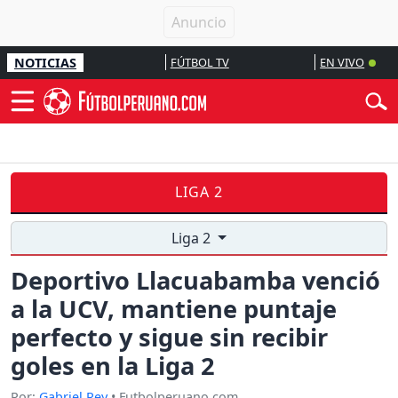
NOTICIAS
FÚTBOL TV
EN VIVO
LIGA 2
Liga 2
Deportivo Llacuabamba venció
a la UCV, mantiene puntaje
perfecto y sigue sin recibir
goles en la Liga 2
Por:
Gabriel Rey
• Futbolperuano.com