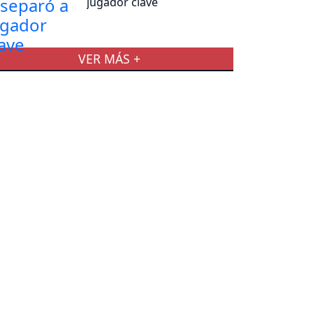
jugador clave
VER MÁS +