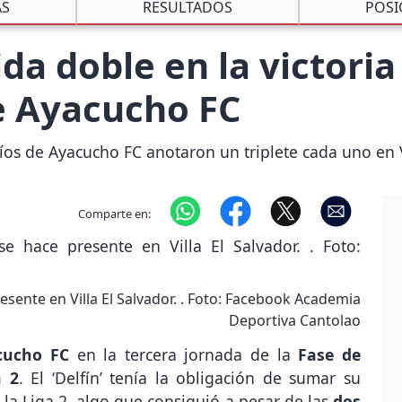
AS
RESULTADOS
POSI
ida doble en la victori
e Ayacucho FC
s de Ayacucho FC anotaron un triplete cada uno en Vi
Comparte en:
resente en Villa El Salvador. . Foto: Facebook Academia
Deportiva Cantolao
cucho FC
en la tercera jornada de la
Fase de
a 2
. El ‘Delfín’ tenía la obligación de sumar su
 la Liga 2, algo que consiguió a pesar de las
dos