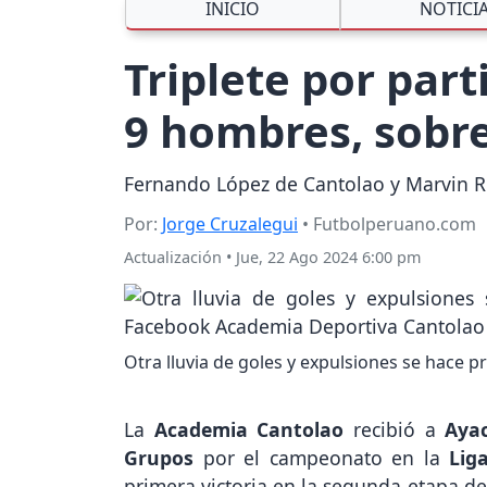
INICIO
NOTICI
Triplete por part
9 hombres, sobr
Fernando López de Cantolao y Marvin Río
Por:
Jorge Cruzalegui
• Futbolperuano.com
Actualización
•
Jue, 22 Ago 2024 6:00 pm
Otra lluvia de goles y expulsiones se hace p
La
Academia Cantolao
recibió a
Aya
Grupos
por el campeonato en la
Lig
primera victoria en la segunda etapa de