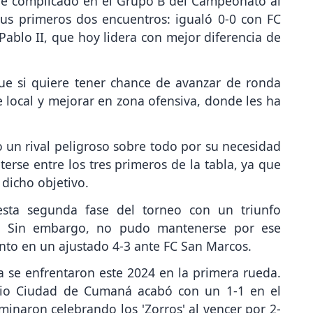
ue complicado en el Grupo B del Campeonato al
sus primeros dos encuentros: igualó 0-0 con FC
ablo II, que hoy lidera con mejor diferencia de
que si quiere tener chance de avanzar de ronda
local y mejorar en zona ofensiva, donde les ha
mo un rival peligroso sobre todo por su necesidad
rse entre los tres primeros de la tabla, ya que
 dicho objetivo.
sta segunda fase del torneo con un triunfo
C. Sin embargo, no pudo mantenerse por ese
nto en un ajustado 4-3 ante FC San Marcos.
se enfrentaron este 2024 en la primera rueda.
adio Ciudad de Cumaná acabó con un 1-1 en el
minaron celebrando los 'Zorros' al vencer por 2-