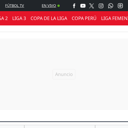
FÚTBOL TV
EN VIVO
GA 2
LIGA 3
COPA DE LA LIGA
COPA PERÚ
LIGA FEMEN