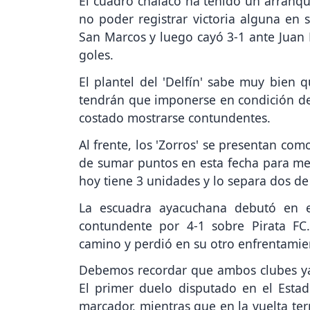
El cuadro chalaco ha tenido un arranq
no poder registrar victoria alguna en 
San Marcos y luego cayó 3-1 ante Juan P
goles.
El plantel del 'Delfín' sabe muy bien 
tendrán que imponerse en condición de 
costado mostrarse contundentes.
Al frente, los 'Zorros' se presentan co
de sumar puntos en esta fecha para mete
hoy tiene 3 unidades y lo separa dos de
La escuadra ayacuchana debutó en e
contundente por 4-1 sobre Pirata F
camino y perdió en su otro enfrentamie
Debemos recordar que ambos clubes ya 
El primer duelo disputado en el Est
marcador, mientras que en la vuelta ter