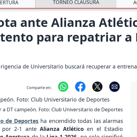
TORNEO CLAUSURA
ERTURA
A
ota ante Alianza Atléti
tento para repatriar a 
 dirigencia de Universitario buscará recuperar a entr
Comparte en:
ar a DT campeón. Foto: Club Universitario de Deportes
io de Deportes
ha encendido todas las alarmas
a por 2-1 ante
Alianza Atlético
en el Estadio
o Apertura
de la
Liga 1 2026
, no solo significó