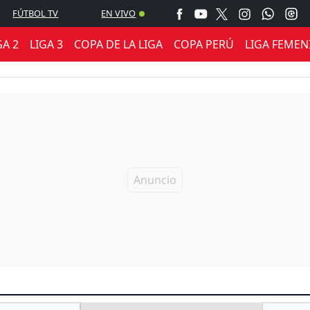
FÚTBOL TV
EN VIVO
GA 2
LIGA 3
COPA DE LA LIGA
COPA PERÚ
LIGA FEMEN