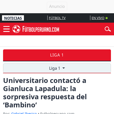
NOTICIAS
FÚTBOL TV
EN VIVO
LIGA 1
Liga 1
Universitario contactó a
Gianluca Lapadula: la
sorpresiva respuesta del
‘Bambino’
Por:
Gabriel Iberico
• Futbolperuano.com