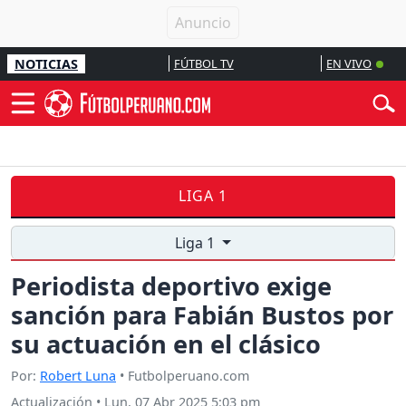
NOTICIAS
FÚTBOL TV
EN VIVO
LIGA 1
Liga 1
Periodista deportivo exige
sanción para Fabián Bustos por
su actuación en el clásico
Por:
Robert Luna
• Futbolperuano.com
Actualización
•
Lun, 07 Abr 2025 5:03 pm