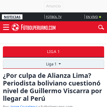
NOTICIAS
FÚTBOL TV
EN VIVO
LIGA 1
Liga 1
¿Por culpa de Alianza Lima?
Periodista boliviano cuestionó
nivel de Guillermo Viscarra por
llegar al Perú
Por:
Jorge Cruzalegui
• Futbolperuano.com