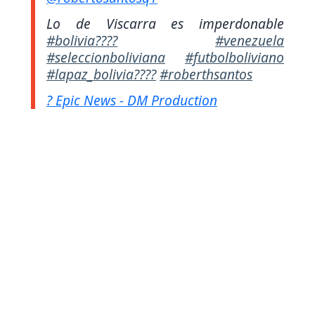
Lo de Viscarra es imperdonable
#bolivia????
#venezuela
#seleccionboliviana
#futbolboliviano
#lapaz_bolivia????
#roberthsantos
? Epic News - DM Production