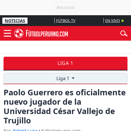
NOTICIAS
FÚTBOL TV
EN VIVO
LIGA 1
Liga 1
Paolo Guerrero es oficialmente
nuevo jugador de la
Universidad César Vallejo de
Trujillo
Por:
Robert Luna
• Futbolperuano.com