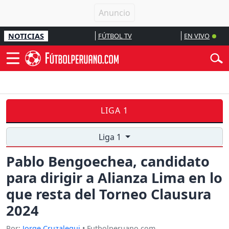
NOTICIAS
FÚTBOL TV
EN VIVO
LIGA 1
Liga 1
Pablo Bengoechea, candidato
para dirigir a Alianza Lima en lo
que resta del Torneo Clausura
2024
Por:
Jorge Cruzalegui
• Futbolperuano.com