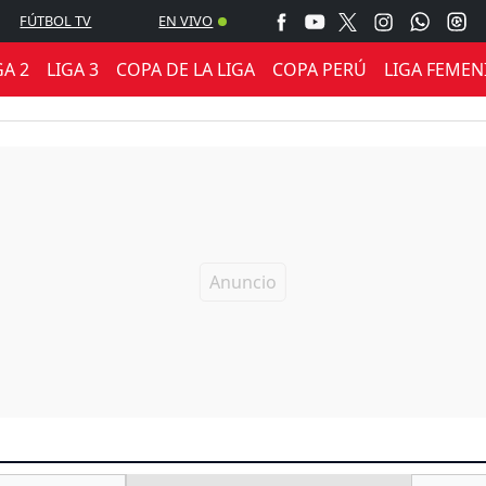
FÚTBOL TV
EN VIVO
GA 2
LIGA 3
COPA DE LA LIGA
COPA PERÚ
LIGA FEMEN