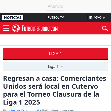
NOTICIAS
FÚTBOL TV
EN VIVO
LIGA 1
Liga 1
Regresan a casa: Comerciantes
Unidos será local en Cutervo
para el Torneo Clausura de la
Liga 1 2025
Por:
Jorge Cruzalegui
• Futbolperuano.com