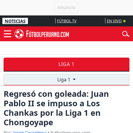
NOTICIAS
FÚTBOL TV
EN VIVO
LIGA 1
Liga 1
Regresó con goleada: Juan
Pablo II se impuso a Los
Chankas por la Liga 1 en
Chongoyape
Por:
Jorge Cruzalegui
• Futbolperuano.com