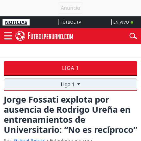
NOTICIAS
FÚTBOL TV
EN VIVO
LIGA 1
Liga 1
Jorge Fossati explota por
ausencia de Rodrigo Ureña en
entrenamientos de
Universitario: “No es recíproco”
Por:
Gabriel Iberico
• Futbolperuano.com