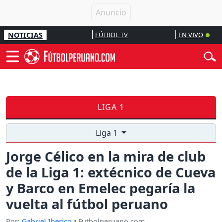
NOTICIAS
FÚTBOL TV
EN VIVO
LIGA 1
Liga 1
Jorge Célico en la mira de club
de la Liga 1: extécnico de Cueva
y Barco en Emelec pegaría la
vuelta al fútbol peruano
Por:
Gabriel Iberico
• Futbolperuano.com