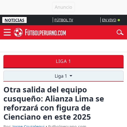
NOTICIAS
FÚTBOL TV
EN VIVO
LIGA 1
Liga 1
Otra salida del equipo
cusqueño: Alianza Lima se
reforzará con figura de
Cienciano en este 2025
Por:
Jorge Cruzalegui
• Futbolperuano.com