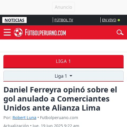
NOTICIAS
FÚTBOL TV
EN VIVO
LIGA 1
Liga 1
Daniel Ferreyra opinó sobre el
gol anulado a Comerciantes
Unidos ante Alianza Lima
Por:
Robert Luna
• Futbolperuano.com
Actualización
•
Jue, 19 Jun 2025 9:22 am