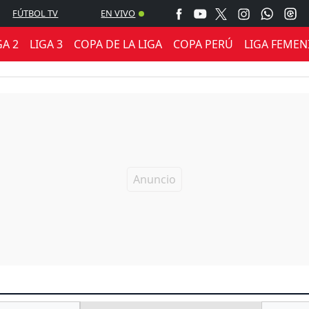
FÚTBOL TV
EN VIVO
GA 2
LIGA 3
COPA DE LA LIGA
COPA PERÚ
LIGA FEMEN