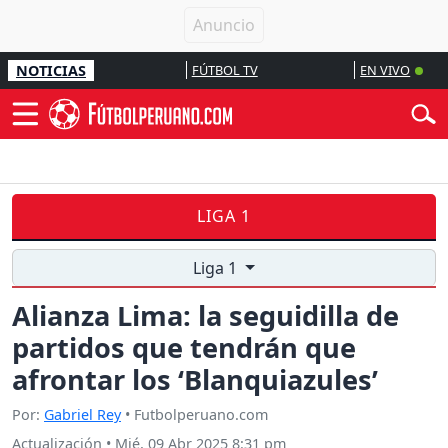
NOTICIAS
FÚTBOL TV
EN VIVO
LIGA 1
Liga 1
Alianza Lima: la seguidilla de
partidos que tendrán que
afrontar los ‘Blanquiazules’
Por:
Gabriel Rey
• Futbolperuano.com
Actualización
•
Mié, 09 Abr 2025 8:31 pm