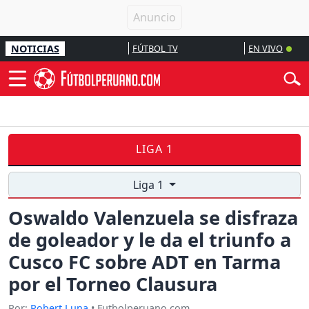
NOTICIAS
FÚTBOL TV
EN VIVO
LIGA 1
Liga 1
Oswaldo Valenzuela se disfraza
de goleador y le da el triunfo a
Cusco FC sobre ADT en Tarma
por el Torneo Clausura
Por:
Robert Luna
• Futbolperuano.com