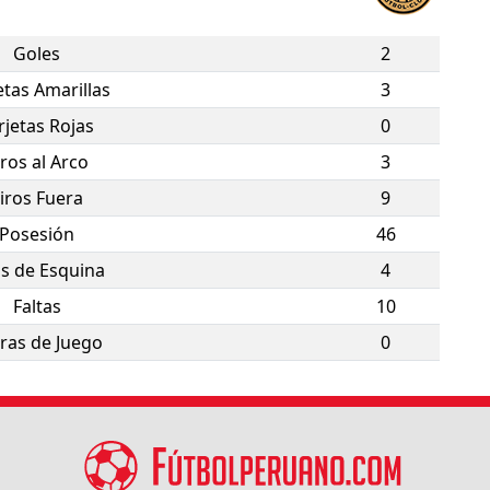
Goles
2
etas Amarillas
3
rjetas Rojas
0
iros al Arco
3
iros Fuera
9
Posesión
46
os de Esquina
4
Faltas
10
ras de Juego
0