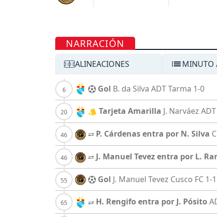
NARRACIÓN
ALINEACIONES
MINUTO 
Gol
B. da Silva
ADT Tarma
1-0
Tarjeta Amarilla
J. Narváez
ADT
P. Cárdenas entra por N. Silva
C
J. Manuel Tevez entra por L. R
Gol
J. Manuel Tevez
Cusco FC
1-1
H. Rengifo entra por J. Pósito
A