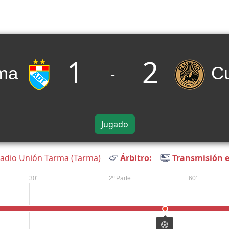
1
2
ma
C
_
Jugado
adio Unión Tarma (Tarma)
Árbitro:
Transmisión e
30'
2º Parte
60'