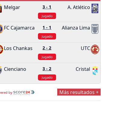
Melgar
3
-
1
A. Atlético
Jugado
FC Cajamarca
1
-
1
Alianza Lima
Jugado
Los Chankas
2
-
2
UTC
Jugado
Cienciano
3
-
2
Cristal
Jugado
Más resultados +
ered by