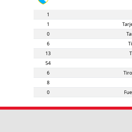
1
1
Tarj
0
Ta
6
T
13
T
54
6
Tir
8
0
Fue