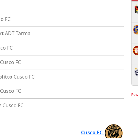
o FC
rt
ADT Tarma
co FC
Cusco FC
olitto
Cusco FC
Cusco FC
Pow
z
Cusco FC
Cusco FC