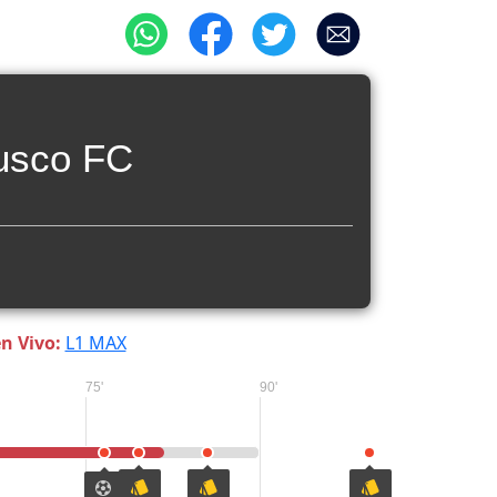
usco FC
n Vivo:
L1 MAX
75'
90'