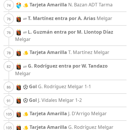
Tarjeta Amarilla
N. Bazan
ADT Tarma
T. Martínez entra por A. Arias
Melgar
L. Guzmán entra por M. Llontop Díaz
Melgar
Tarjeta Amarilla
T. Martínez
Melgar
G. Rodríguez entra por W. Tandazo
Melgar
Gol
G. Rodríguez
Melgar
1-1
Gol
J. Vidales
Melgar
1-2
Tarjeta Amarilla
J. D'Arrigo
Melgar
Tarjeta Amarilla
G. Rodríguez
Melgar