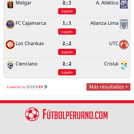
Melgar
3
-
1
A. Atlético
Jugado
FC Cajamarca
1
-
1
Alianza Lima
Jugado
Los Chankas
2
-
2
UTC
Jugado
Cienciano
3
-
2
Cristal
Jugado
Más resultados +
Powered by