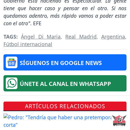
Gobierno está haciendo es espectacular. La gente
tiene que hacer caso y pensar en el otro. Si nos
quedamos adentro, más rápido vamos a poder estar
con el otro"
. EFE
TAGS:
Ángel Di Maria
,
Real Madrid
,
Argentina
,
Fútbol internacional
SÍGUENOS EN GOOGLE NEWS
ÚNETE AL CANAL EN WHATSAPP
ARTÍCULOS RELACIONADOS