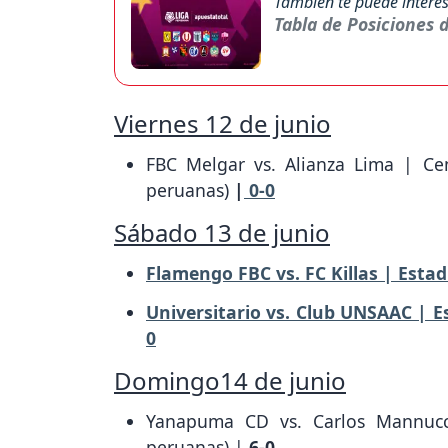
También te puede interes
Tabla de Posiciones 
Viernes 12 de junio
FBC Melgar vs. Alianza Lima | Ce
peruanas)
|
0-0
Sábado 13 de junio
Flamengo FBC vs. FC Killas | Esta
Universitario vs. Club UNSAAC | E
0
Domingo14 de junio
Yanapuma CD vs. Carlos Mannucci
peruanas) |
6-0