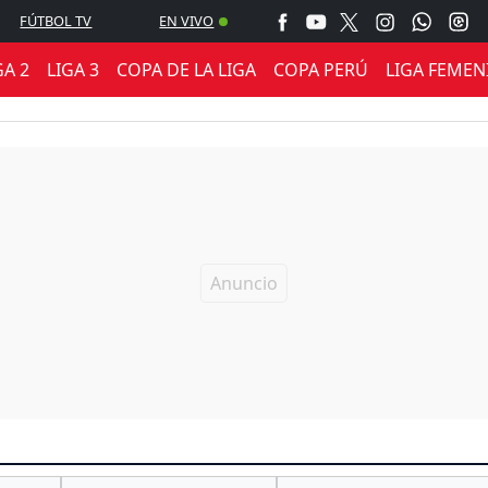
FÚTBOL TV
EN VIVO
GA 2
LIGA 3
COPA DE LA LIGA
COPA PERÚ
LIGA FEMEN