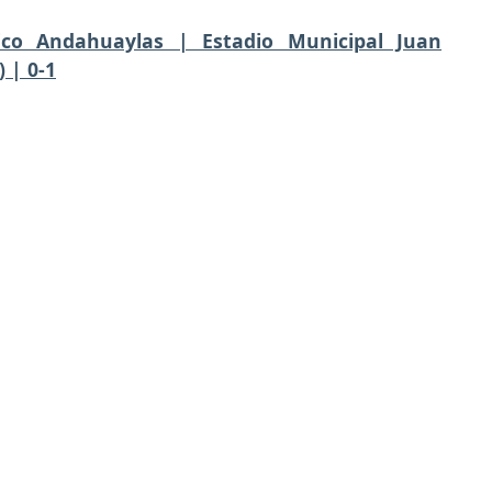
tico Andahuaylas | Estadio Municipal Juan
 | 0-1