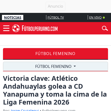
NOTICIAS
FÚTBOL TV
EN VIVO
FÚTBOL FEMENINO
FÚTBOL FEMENINO
Victoria clave: Atlético
Andahuaylas golea a CD
Yanapuma y toma la cima de la
Liga Femenina 2026
Por:
Jorge Cruzalegui
• Futbolperuano.com