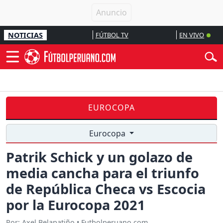
NOTICIAS
FÚTBOL TV
EN VIVO
EUROCOPA
Eurocopa
Patrik Schick y un golazo de
media cancha para el triunfo
de República Checa vs Escocia
por la Eurocopa 2021
Por: Axel Belapatiño • Futbolperuano.com