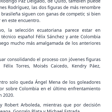
o Rodrigo Paz Delgado, de Quito, también puede
ames Rodríguez, las dos figuras de más renombre
 brasileña siguen con ganas de competir, si bien
r en este encuentro.
o, la selección ecuatoriana parece estar en
 técnico español Félix Sánchez y ante Colombia
 juego mucho más amalgamada de los anteriores
uar consolidando el proceso con jóvenes figuras
 Félix Torres, Moisés Caicedo, Kendry Páez,
entro solo queda Ángel Mena de los goleadores
dor sobre Colombia en el último enfrentamiento
n 2020.
 y Robert Arboleda, mientras que por decisión
eaga, Gonzalo Plata y Michael Estrada.