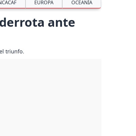
NCACAF
EUROPA
OCEANÍA
derrota ante
l triunfo.