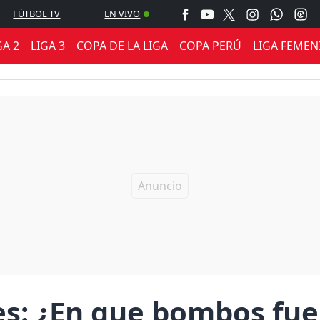
FÚTBOL TV
EN VIVO
GA 2
LIGA 3
COPA DE LA LIGA
COPA PERÚ
LIGA FEMEN
s: ¿En que bombos fue