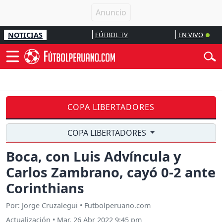
NOTICIAS
FÚTBOL TV
EN VIVO
COPA LIBERTADORES
COPA LIBERTADORES
Boca, con Luis Advíncula y
Carlos Zambrano, cayó 0-2 ante
Corinthians
Por: Jorge Cruzalegui • Futbolperuano.com
Actualización
•
Mar, 26 Abr 2022 9:45 pm