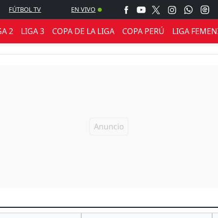
FÚTBOL TV
EN VIVO
GA 2
LIGA 3
COPA DE LA LIGA
COPA PERÚ
LIGA FEMEN