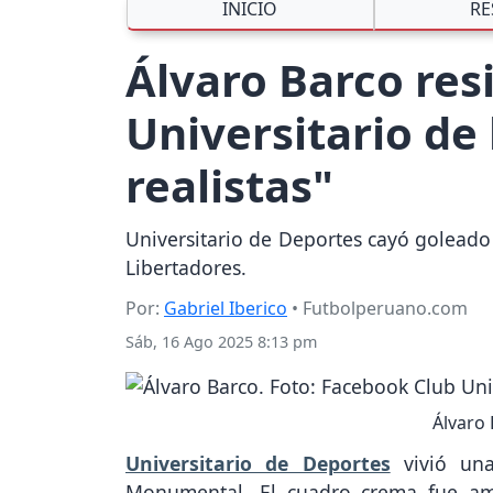
INICIO
RE
Álvaro Barco res
Universitario de
realistas"
Universitario de Deportes cayó goleado
Libertadores.
Por:
Gabriel Iberico
• Futbolperuano.com
Sáb, 16 Ago 2025 8:13 pm
Álvaro 
Universitario de Deportes
vivió una
Monumental. El cuadro crema fue am