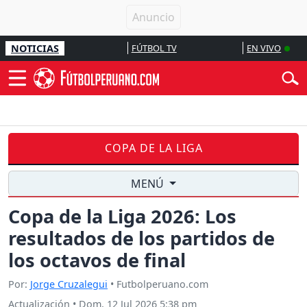
NOTICIAS
FÚTBOL TV
EN VIVO
COPA DE LA LIGA
MENÚ
Copa de la Liga 2026: Los
resultados de los partidos de
los octavos de final
Por:
Jorge Cruzalegui
• Futbolperuano.com
Actualización
•
Dom, 12 Jul 2026 5:38 pm