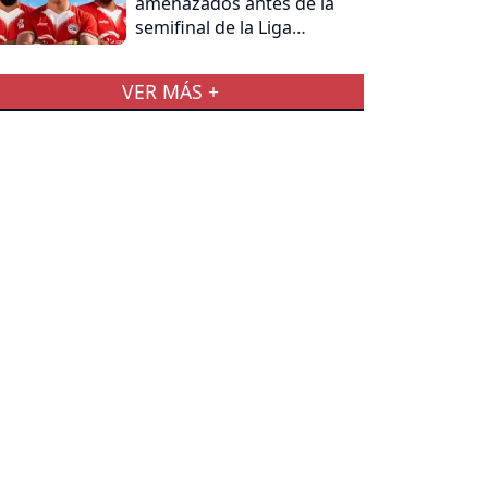
amenazados antes de la
semifinal de la Liga
Departamental de La
Libertad
VER MÁS +