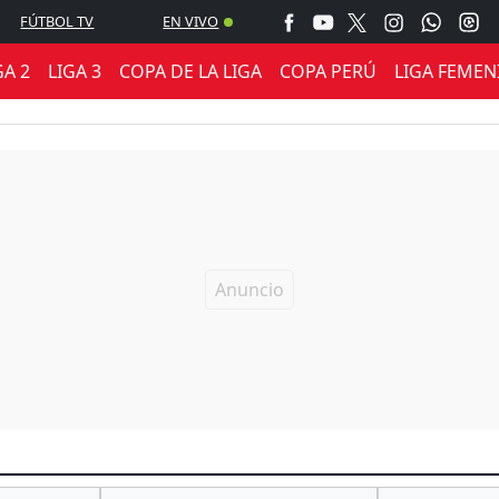
FÚTBOL TV
EN VIVO
GA 2
LIGA 3
COPA DE LA LIGA
COPA PERÚ
LIGA FEMEN