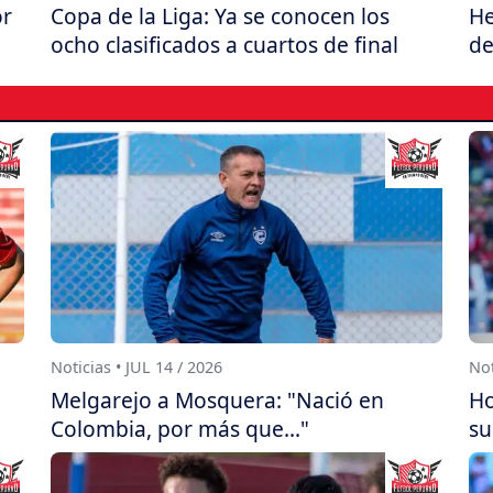
or
Copa de la Liga: Ya se conocen los
He
ocho clasificados a cuartos de final
de
Noticias • JUL 14 / 2026
Not
Melgarejo a Mosquera: "Nació en
Ho
Colombia, por más que..."
su