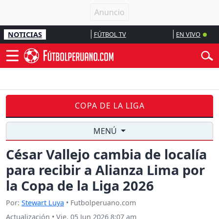
NOTICIAS
FÚTBOL TV
EN VIVO
COPA DE LA LIGA
MENÚ
César Vallejo cambia de localía
para recibir a Alianza Lima por
la Copa de la Liga 2026
Por:
Stewart Luya
• Futbolperuano.com
Actualización
•
Vie, 05 Jun 2026 8:07 am