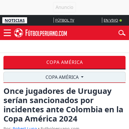
NOTICIAS
FÚTBOL TV
EN VIVO
COPA AMÉRICA
COPA AMÉRICA
Once jugadores de Uruguay
serían sancionados por
incidentes ante Colombia en la
Copa América 2024
Por:
Robert Luna
• Futbolperuano.com