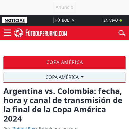
NOTICIAS
FÚTBOL TV
EN VIVO
COPA AMÉRICA
COPA AMÉRICA
Argentina vs. Colombia: fecha,
hora y canal de transmisión de
la final de la Copa América
2024
Por:
Gabriel Rey
• Futbolperuano.com