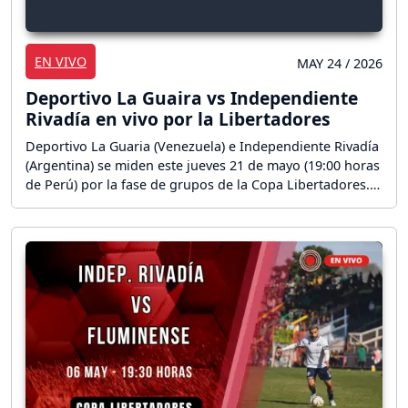
EN VIVO
MAY 24 / 2026
Deportivo La Guaira vs Independiente
Rivadía en vivo por la Libertadores
Deportivo La Guaria (Venezuela) e Independiente Rivadía
(Argentina) se miden este jueves 21 de mayo (19:00 horas
de Perú) por la fase de grupos de la Copa Libertadores.
¡Sigue aquí la reacción en vivo del partido!