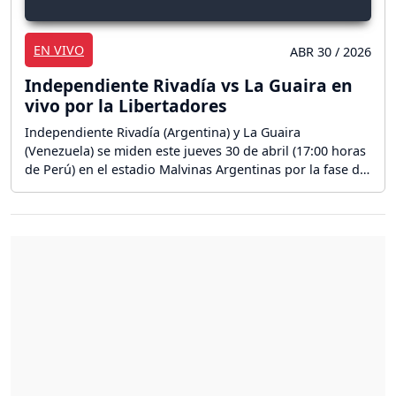
EN VIVO
ABR 30 / 2026
Independiente Rivadía vs La Guaira en
vivo por la Libertadores
Independiente Rivadía (Argentina) y La Guaira
(Venezuela) se miden este jueves 30 de abril (17:00 horas
de Perú) en el estadio Malvinas Argentinas por la fase de
grupos de la CONMEBOL Libertadores 2026. ¡Sigue aquí
la reacción en vivo del partido por la Copa Libertadores!