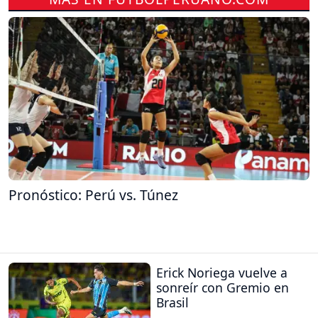
Pronóstico: Perú vs. Túnez
Erick Noriega vuelve a
sonreír con Gremio en
Brasil