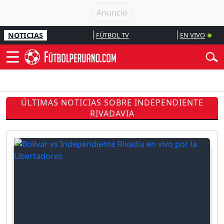
NOTICIAS
FÚTBOL TV
EN VIVO
ÚLTIMAS NOTICIAS SOBRE INDEPENDIENTE
RIVADAVIA