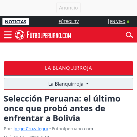
NOTICIAS
FÚTBOL TV
EN VIVO
LA BLANQUIRROJA
La Blanquirroja
Selección Peruana: el último
once que probó antes de
enfrentar a Bolivia
Por:
Jorge Cruzalegui
• Futbolperuano.com