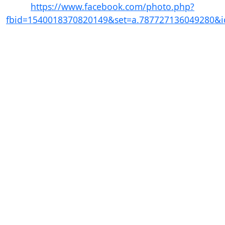
https://www.facebook.com/photo.php?
fbid=1540018370820149&set=a.787727136049280&