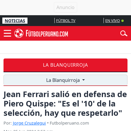
NOTICIAS
FÚTBOL TV
EN VIVO
LA BLANQUIRROJA
La Blanquirroja
Jean Ferrari salió en defensa de
Piero Quispe: "Es el '10' de la
selección, hay que respetarlo"
Por:
Jorge Cruzalegui
• Futbolperuano.com